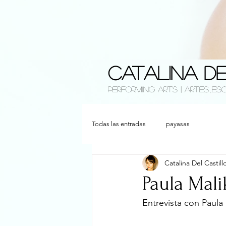
Catalina D
performing arts | artes es
Todas las entradas
payasas
Catalina Del Castill
Paula Mali
Entrevista con Paula