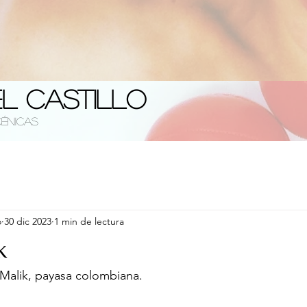
el Castillo
cénicas
o
30 dic 2023
1 min de lectura
k
 Malik, payasa colombiana.