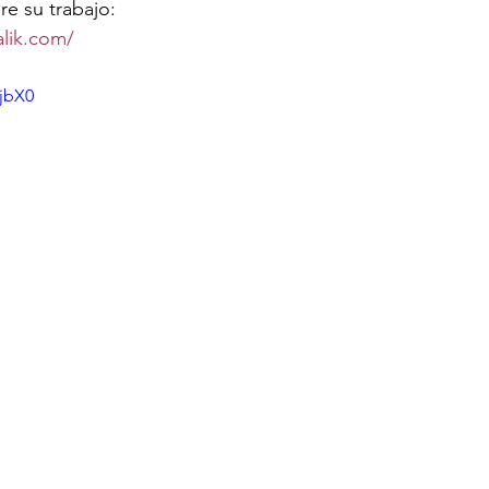
e su trabajo:
lik.com/
-jbX0